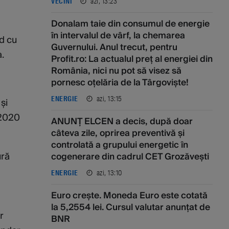
azi, 13:23
VECINI
Donalam taie din consumul de energie
în intervalul de vârf, la chemarea
rd cu
Guvernului. Anul trecut, pentru
.
Profit.ro: La actualul preț al energiei din
România, nici nu pot să visez să
pornesc oțelăria de la Târgoviște!
azi, 13:15
ENERGIE
și
 2020
ANUNȚ ELCEN a decis, după doar
câteva zile, oprirea preventivă și
controlată a grupului energetic în
ură
cogenerare din cadrul CET Grozăvești
azi, 13:10
ENERGIE
Euro crește. Moneda Euro este cotată
la 5,2554 lei. Cursul valutar anunțat de
r
BNR