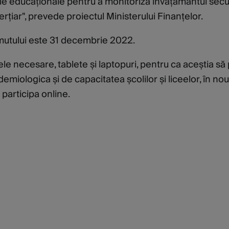
țiile educaționale pentru a monitoriza învățământul sec
terțiar", prevede proiectul Ministerului Finanțelor.
umutului este 31 decembrie 2022.
e necesare, tablete și laptopuri, pentru ca aceștia să
idemiologica și de capacitatea școlilor și liceelor, în nou
 participa online.