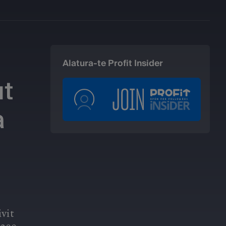
Alatura-te Profit Insider
ut
a
vit