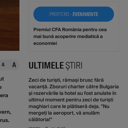
PROFIT.RO -
EVENIMENTE
Premiul CFA România pentru cea
mai bună acoperire mediatică a
economiei
ULTIMELE
ŞTIRI
A
A
ut
Zeci de turiști, rămași brusc fără
vacanță. Zboruri charter către Bulgaria
e
și rezervările la hotel au fost anulate în
 era
ultimul moment pentru zeci de turiști
maghiari care le plătiseră deja. "Nu
vern,
mergeți la aeroport, vă anulăm
călătoria!"
rus.