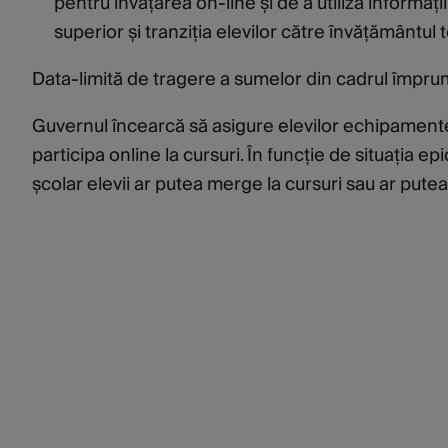
pentru învățarea on-line și de a utiliza informa
superior și tranziția elevilor către învățământul 
Data-limită de tragere a sumelor din cadrul împr
Guvernul încearcă să asigure elevilor echipamentel
participa online la cursuri. În funcție de situația ep
școlar elevii ar putea merge la cursuri sau ar putea