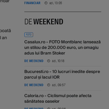
undar
azi, 13:05
FINANCIAR
DE
WEEKEND
 poată
FOTO
l an
Casalux.ro - FOTO Montblanc lansează
un stilou de 200.000 euro, un omagiu
adus lui Bram Stoker
azi, 10:18
DE WEEKEND
Bucuresti.ro - 10 lucruri inedite despre
parcul și lacul IOR
azi, 09:57
DE WEEKEND
Caloria.ro - Ciclismul poate afecta
sănătatea oaselor
azi, 09:36