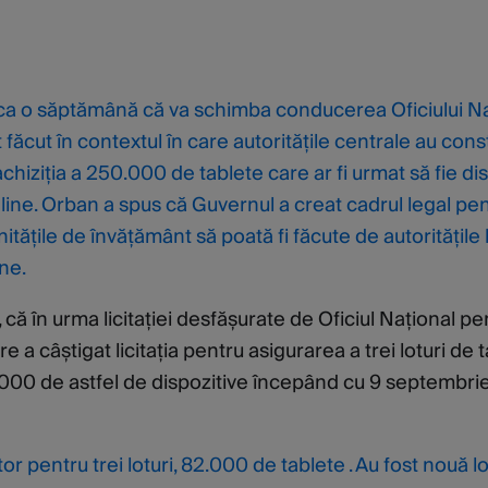
rca o săptămână că va schimba conducerea Oficiului Na
 făcut în contextul în care autoritățile centrale au cons
achiziția a 250.000 de tablete care ar fi urmat să fie dis
nline. Orban a spus că Guvernul a creat cadrul legal pe
itățile de învățământ să poată fi făcute de autoritățile 
ne.
 că în urma licitației desfășurate de Oficiul Național pe
a câștigat licitația pentru asigurarea a trei loturi de t
82.000 de astfel de dispozitive începând cu 9 septembri
 pentru trei loturi, 82.000 de tablete . Au fost nouă lot