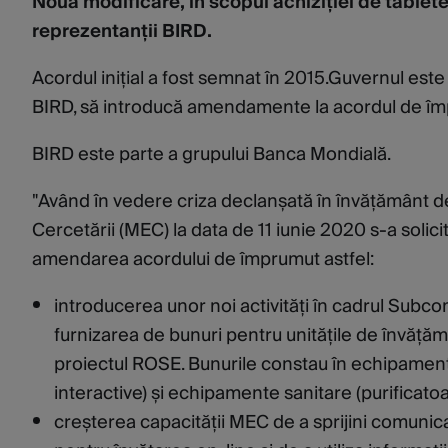
Noua modificare, în scopul achiziției de tablete 
reprezentanții BIRD.
Acordul inițial a fost semnat în 2015.Guvernul este
BIRD, să introducă amendamente la acordul de împru
BIRD este parte a grupului Banca Mondială.
"Având în vedere criza declanșată în învățământ d
Cercetării (MEC) la data de 11 iunie 2020 s-a solici
amendarea acordului de împrumut astfel:
introducerea unor noi activități în cadrul Subco
furnizarea de bunuri pentru unitățile de învățămân
proiectul ROSE. Bunurile constau în echipamente
interactive) și echipamente sanitare (purificatoa
creșterea capacității MEC de a sprijini comunicații