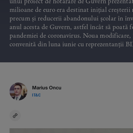
unui proiect de hotărâre de Guvern prezentat
milioane de euro era destinat inițial creșter
precum și reducerii abandonului școlar în înv
anul acesta de Guvern, astfel încât să poată f
pandemiei de coronavirus. Noua modificare, în
convenită din luna iunie cu reprezentanții B
Marius Oncu
IT&C