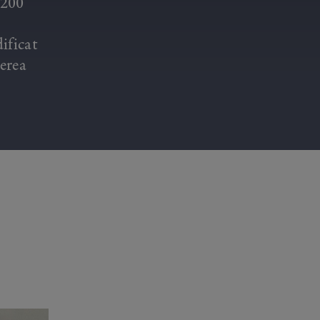
 200
ificat
terea