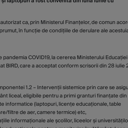
și laptopuri a fost convenită din luna iunie cu
 autorizat ca, prin Ministerul Finanțelor, de comun aco
mut, în funcție de condițiile de derulare ale acestuia
e pandemia COVID19, la cererea Ministerului Educației 
tat BIRD, care a acceptat conform scrisorii din 28 iulie
mponentei 1.2 – Intervenții sistemice prin care se asig
t liceal, eligibile pentru a primi granturi finanțate din
 informatice (laptopuri, licențe educaționale, table
re/filtre de aer, camere termice) etc,
le informaționale ale școlilor, liceelor și universitățilo