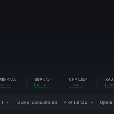
84
GBP
6.1277
CHF
5.6244
XAU
632.782
+0.0041
+0.0023
+7.3854
fit
Taxe şi consultanță
Profitul tău
Opinii