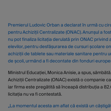
Premierul Ludovic Orban a declarat în urmă cu ci
pentru Achiziții Centralizate (ONAC). Anunșul a fost
nu pot finaliza licitația derulată prin ONAC privind 
elevilor, pentru desfășurarea de cursuri școlare o
achiziții de tablete sau materiale sanitare pentru un
de școli, urmând a fi decontate din fonduri europe
Ministrul Educației, Monica Anisie, a spus, sâmbătă,
Achiziții Centralizate (ONAC) există o companie care 
iar firma este pregătită să înceapă distribuția a 
licitația nu va fi contestată.
„La momentul acesta am aflat că există un câștigător