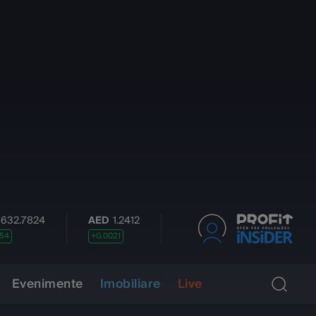
4
AED
1.2412
AUD
3.2094
BRL
0.8916
+0.0021
+0.0047
+0.0032
Evenimente
Imobiliare
Live