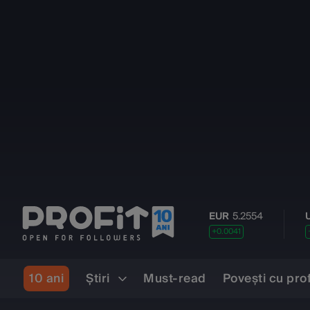
EUR
5.2554
USD
4.55
+0.0041
+0.0077
10 ani
Ştiri
Must-read
Povești cu pro