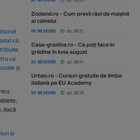
DE WEEKEND
Zooland.ro - Cum previi răul de mașină
al câinelui
tional
azi, 09:12
DE WEEKEND
tatat că
Casa-gradina.ro - Ce poți face în
tribuite
grădina în luna august
ntru ca
azi, 08:41
DE WEEKEND
locale și
Urban.ro - Cursuri gratuite de limba
italiană pe EU Academy
ntru
azi, 08:19
DE WEEKEND
ablete,
e, dacă
uri și