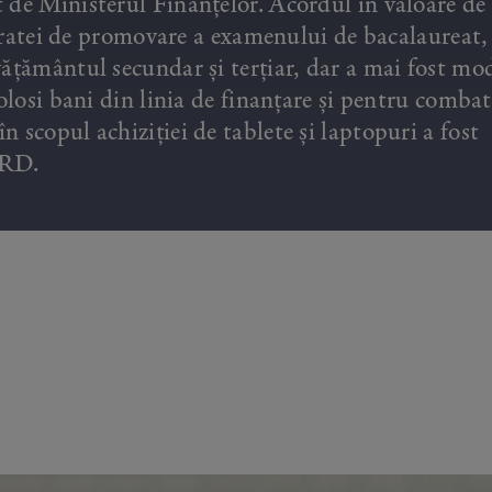
 de Ministerul Finanțelor. Acordul în valoare de
ii ratei de promovare a examenului de bacalaureat,
ățământul secundar și terțiar, dar a mai fost mod
olosi bani din linia de finanțare și pentru comba
 scopul achiziției de tablete și laptopuri a fost
IRD.