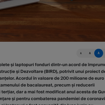
A
A
A
ablete și laptopuri fonduri dintr-un acord de împrum
rucție și Dezvoltare (BIRD), potrivit unui proiect d
nțelor. Acordul în valoare de 200 milioane de euro
 examenului de bacalaureat, precum și reducerii
terțiar, dar a mai fost modificat anul acesta de Gu
finanțare și pentru combaterea pandemiei de coronavi