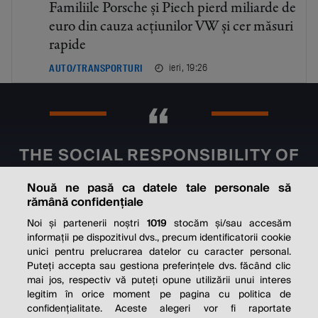
Familiile Porsche și Piech pierd miliarde de
euro din cauza acțiunilor VW și cer măsuri
rapide
ieri, 19:26
AUTO/TRANSPORTURI
THE SOCIAL RESPONSIBILITY OF
BUSINESS IS TO INCREASE ITS
Nouă ne pasă ca datele tale personale să
PROFITS.
rămână confidențiale
Milton Friedman
Noi și partenerii noștri
1019
stocăm și/sau accesăm
informații pe dispozitivul dvs., precum identificatorii cookie
unici pentru prelucrarea datelor cu caracter personal.
Puteți accepta sau gestiona preferințele dvs. făcând clic
mai jos, respectiv vă puteți opune utilizării unui interes
© 2026 Profit.ro. Toate drepturile rezervate.
legitim în orice moment pe pagina cu politica de
Dezvoltat de
1616.ro
confidențialitate. Aceste alegeri vor fi raportate