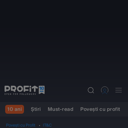
10 ani
Ştiri
Must-read
Povești cu profit
Povești cu Profit
IT&C