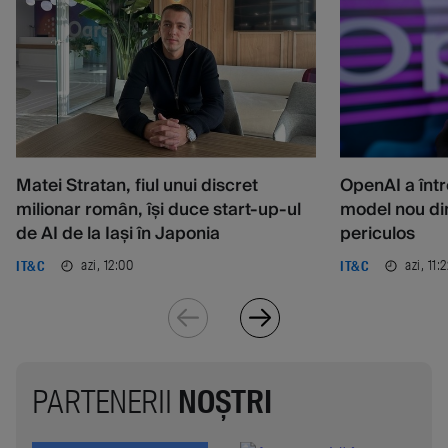
Matei Stratan, fiul unui discret
OpenAI a într
milionar român, își duce start-up-ul
model nou din
de AI de la Iași în Japonia
periculos
azi, 12:00
azi, 11:
IT&C
IT&C
PARTENERII
NOȘTRI