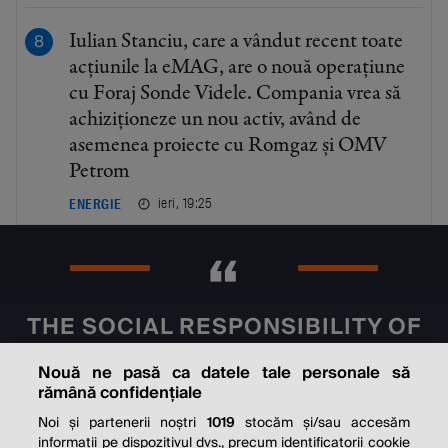
Iulian Stanciu, care a vândut recent toate
acțiunile la eMAG, are o nouă operațiune
cu Foraj Sonde Videle. Compania vrea să
achiziționeze un nou activ, având de
asemenea proiecte cu Romgaz și OMV
Petrom
ieri, 19:25
ENERGIE
THE SOCIAL RESPONSIBILITY OF
BUSINESS IS TO INCREASE ITS
Nouă ne pasă ca datele tale personale să
PROFITS.
rămână confidențiale
Milton Friedman
Noi și partenerii noștri
1019
stocăm și/sau accesăm
informații pe dispozitivul dvs., precum identificatorii cookie