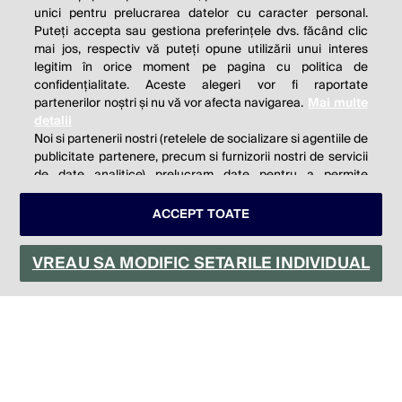
unici pentru prelucrarea datelor cu caracter personal.
Puteți accepta sau gestiona preferințele dvs. făcând clic
mai jos, respectiv vă puteți opune utilizării unui interes
© 2026 Profit.ro. Toate drepturile rezervate.
legitim în orice moment pe pagina cu politica de
Dezvoltat de
1616.ro
confidențialitate. Aceste alegeri vor fi raportate
partenerilor noștri și nu vă vor afecta navigarea.
Mai multe
Contact
Publicitate
Despre noi
detalii
Politica de cookie
Politica de
Noi si partenerii nostri (retelele de socializare si agentiile de
publicitate partenere, precum si furnizorii nostri de servicii
confidențialitate
Setări cookies
de date analitice) prelucram date pentru a permite
website-ului sa functioneze, pentru a personaliza
continutul si anunturile publicitare afisate in functie de
ACCEPT TOATE
este parte a
interesele si/sau profilul dvs., pentru a va oferi
functionalitati aferente retelelor de socializare si pentru a
VREAU SA MODIFIC SETARILE INDIVIDUAL
analiza traficul pe website. Beneficiati de drepturile
prevazute de art. 15-22 din GDPR in legatura cu
prelucrarea datelor cu caracter personal. Aceste drepturi
pot fi exercitate prin modalitatea indicata
aici
. Prin click pe
“ACCEPT TOATE”, acceptati folosirea tuturor Tehnologiilor
de tip Cookie, care implica inclusiv acceptul dvs. cu privire
la stocarea/accesarea informatiilor de catre Vendor-ii cu
care colaboram. Prin click pe “VREAU SA MODIFIC