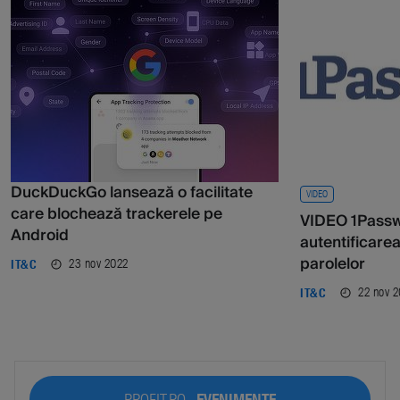
DuckDuckGo lansează o facilitate
VIDEO
care blochează trackerele pe
VIDEO 1Passwo
Android
autentificarea
parolelor
23 nov 2022
IT&C
22 nov 
IT&C
PROFIT.RO -
EVENIMENTE