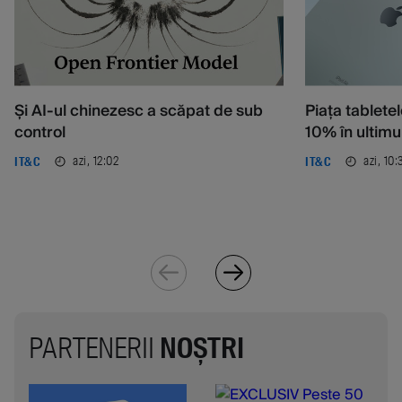
Și AI-ul chinezesc a scăpat de sub
Piața tablete
control
10% în ultimu
azi, 12:02
azi, 10:
IT&C
IT&C
PARTENERII
NOȘTRI