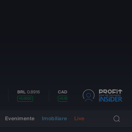
RL
0.8916
CAD
3.2523
CNY
0.6756
CZK
0.0032
+0.0031
+0.0013
-0.00
Evenimente
Imobiliare
Live