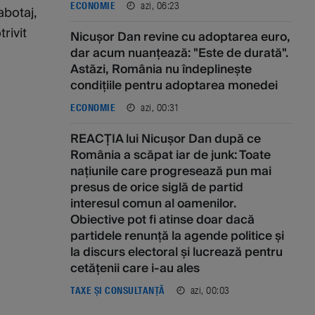
azi, 06:23
ECONOMIE
abotaj,
rivit
Nicușor Dan revine cu adoptarea euro,
dar acum nuanțează: "Este de durată".
Astăzi, România nu îndeplinește
condițiile pentru adoptarea monedei
azi, 00:31
ECONOMIE
REACȚIA lui Nicușor Dan după ce
România a scăpat iar de junk: Toate
națiunile care progresează pun mai
presus de orice siglă de partid
interesul comun al oamenilor.
Obiective pot fi atinse doar dacă
partidele renunță la agende politice și
la discurs electoral și lucrează pentru
cetățenii care i-au ales
azi, 00:03
TAXE ȘI CONSULTANȚĂ