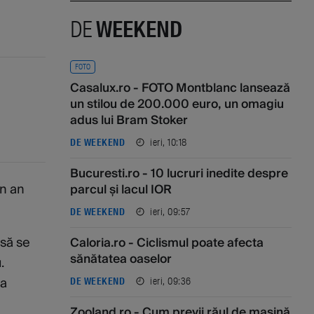
DE
WEEKEND
FOTO
Casalux.ro - FOTO Montblanc lansează
un stilou de 200.000 euro, un omagiu
adus lui Bram Stoker
ieri, 10:18
DE WEEKEND
Bucuresti.ro - 10 lucruri inedite despre
un an
parcul și lacul IOR
ieri, 09:57
DE WEEKEND
 să se
Caloria.ro - Ciclismul poate afecta
sănătatea oaselor
.
va
ieri, 09:36
DE WEEKEND
Zooland.ro - Cum previi răul de mașină