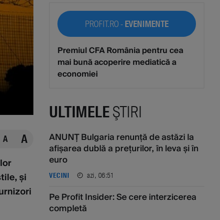
PROFIT.RO -
EVENIMENTE
Premiul CFA România pentru cea
mai bună acoperire mediatică a
economiei
ULTIMELE
ŞTIRI
ANUNȚ Bulgaria renunță de astăzi la
A
A
afișarea dublă a prețurilor, în leva și în
euro
lor
ile, și
azi, 06:51
VECINI
urnizori
Pe Profit Insider: Se cere interzicerea
completă