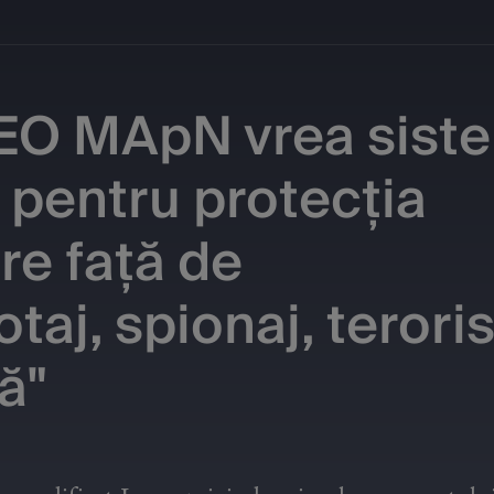
 MApN vrea sist
 pentru protecția
are față de
taj, spionaj, teror
ă"