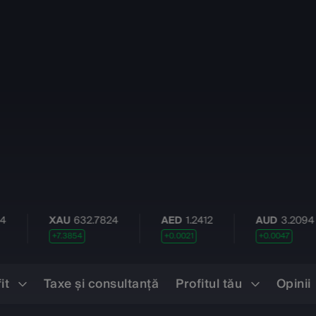
XAU
632.7824
AED
1.2412
AUD
3.2094
B
+7.3854
+0.0021
+0.0047
+
fit
Taxe şi consultanță
Profitul tău
Opinii