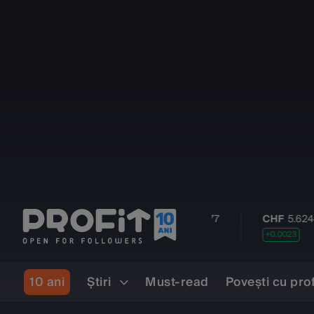
USD
4.5584
GBP
6.1277
CHF
5.6244
+0.0077
+0.0041
+0.0023
10 ani
Ştiri
Must-read
Povești cu pro