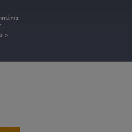
i
România
 -
a o