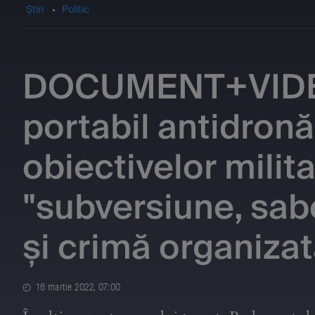
Știri
Politic
DOCUMENT+VIDEO
portabil antidronă
obiectivelor milit
"subversiune, sabo
și crimă organizat
16 martie 2022, 07:00