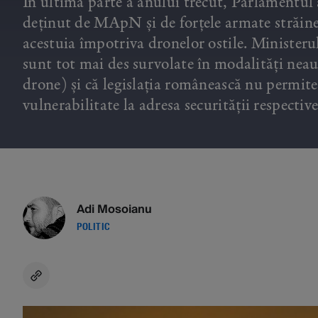
În ultima parte a anului trecut, Parlamentu
deținut de MApN și de forțele armate străine
acestuia împotriva dronelor ostile. Ministeru
sunt tot mai des survolate în modalități neau
drone) și că legislația românească nu permite
vulnerabilitate la adresa securității respective
Adi Mosoianu
POLITIC