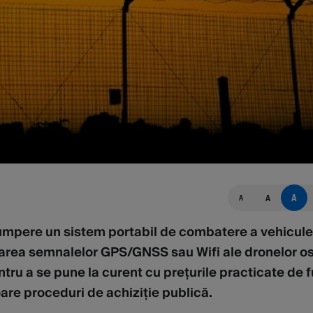
A
A
A
cumpere un sistem portabil de combatere a vehicule
barea semnalelor GPS/GNSS sau Wifi ale dronelor ost
ntru a se pune la curent cu prețurile practicate de f
toare proceduri de achiziție publică.