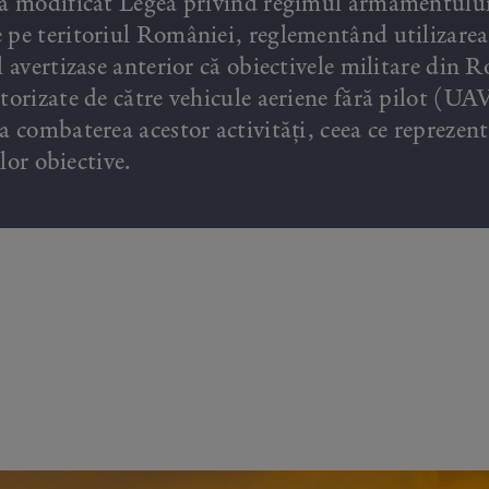
l a modificat Legea privind regimul armamentulu
 pe teritoriul României, reglementând utilizarea
l avertizase anterior că obiectivele militare din 
torizate de către vehicule aeriene fără pilot (UAV
a combaterea acestor activități, ceea ce reprezent
lor obiective.