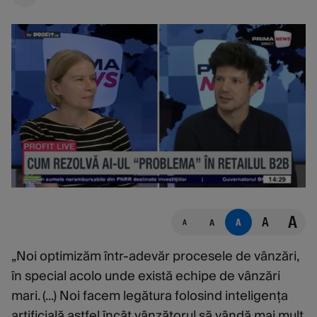
A
A
A
A
A
„Noi optimizăm într-adevăr procesele de vânzări,
în special acolo unde există echipe de vânzări
mari. (...) Noi facem legătura folosind inteligența
artificială astfel încât vânzătorul să vândă mai mult