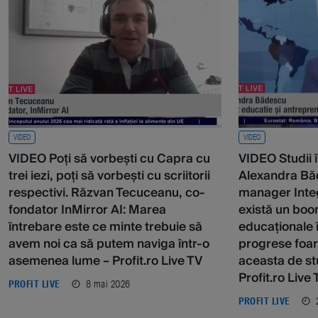
VIDEO
VIDEO
VIDEO Poți să vorbești cu Capra cu
VIDEO Studii î
trei iezi, poți să vorbești cu scriitorii
Alexandra Bă
respectivi. Răzvan Tecuceanu, co-
manager Integ
fondator InMirror AI: Marea
există un boo
întrebare este ce minte trebuie să
educaționale î
avem noi ca să putem naviga într-o
progrese foar
asemenea lume – Profit.ro Live TV
aceasta de stu
Profit.ro Live
8 mai 2026
PROFIT LIVE
PROFIT LIVE