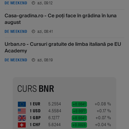
azi, 09:12
DE WEEKEND
Casa-gradina.ro - Ce poți face în grădina în luna
august
azi, 08:41
DE WEEKEND
Urban.ro - Cursuri gratuite de limba italiană pe EU
Academy
azi, 08:19
DE WEEKEND
CURS
BNR
1 EUR
5.2554
+0.08 %
+0.0041
1 USD
4.5584
+0.17 %
+0.0077
1 GBP
6.1277
+0.07 %
+0.0041
1 CHF
5.6244
+0.04 %
+0.0023