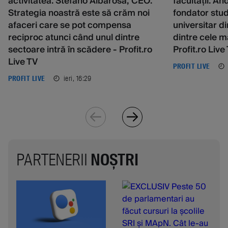
activitatea. Stefano Albarosa, CEO:
facultății. A
Strategia noastră este să crăm noi
fondator stud
afaceri care se pot compensa
universitar d
reciproc atunci când unul dintre
dintre cele m
sectoare intră în scădere - Profit.ro
Profit.ro Live
Live TV
PROFIT LIVE
ieri, 16:29
PROFIT LIVE
PARTENERII
NOȘTRI