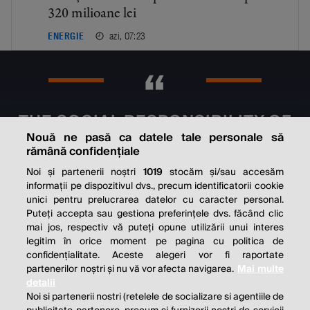
320 milioane lei
azi, 07:23
ENERGIE
THE SOCIAL RESPONSIBILITY OF
BUSINESS IS TO INCREASE ITS
Nouă ne pasă ca datele tale personale să
rămână confidențiale
PROFITS.
Noi și partenerii noștri
1019
stocăm și/sau accesăm
informații pe dispozitivul dvs., precum identificatorii cookie
Milton Friedman
unici pentru prelucrarea datelor cu caracter personal.
Puteți accepta sau gestiona preferințele dvs. făcând clic
mai jos, respectiv vă puteți opune utilizării unui interes
legitim în orice moment pe pagina cu politica de
© 2026 Profit.ro. Toate drepturile rezervate.
confidențialitate. Aceste alegeri vor fi raportate
Dezvoltat de
1616.ro
partenerilor noștri și nu vă vor afecta navigarea.
Mai multe
detalii
Contact
Publicitate
Despre noi
Noi si partenerii nostri (retelele de socializare si agentiile de