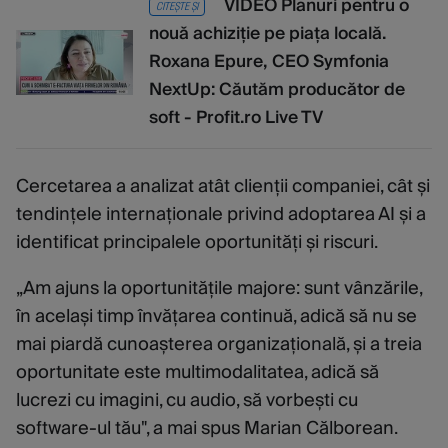
VIDEO Planuri pentru o
CITEȘTE ȘI
nouǎ achiziție pe piața localǎ.
Roxana Epure, CEO Symfonia
NextUp: Căutăm producător de
soft - Profit.ro Live TV
Cercetarea a analizat atât clienții companiei, cât și
tendințele internaționale privind adoptarea AI și a
identificat principalele oportunități și riscuri.
„Am ajuns la oportunitățile majore: sunt vânzările,
în același timp învățarea continuă, adică să nu se
mai piardă cunoașterea organizațională, și a treia
oportunitate este multimodalitatea, adică să
lucrezi cu imagini, cu audio, să vorbești cu
software-ul tău", a mai spus Marian Călborean.