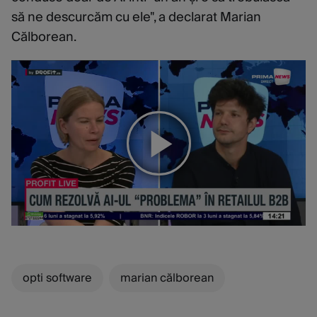
să ne descurcăm cu ele", a declarat Marian
Călborean.
opti software
marian călborean